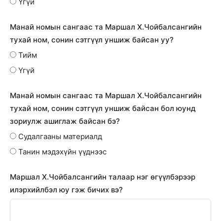
Үгүй
Манай номын сангаас та Маршал Х.Чойбалсангийн
тухай ном, сонин сэтгүүл уншиж байсан уу?
Тийм
Үгүй
Манай номын сангаас та Маршал Х.Чойбалсангийн
тухай ном, сонин сэтгүүл уншиж байсан бол юунд
зориулж ашиглаж байсан бэ?
Судалгааны материалд
Танин мэдэхүйн үүднээс
Маршал Х.Чойбалсангийн талаар нэг өгүүлбэрээр
илэрхийлбэл юу гэж бичих вэ?